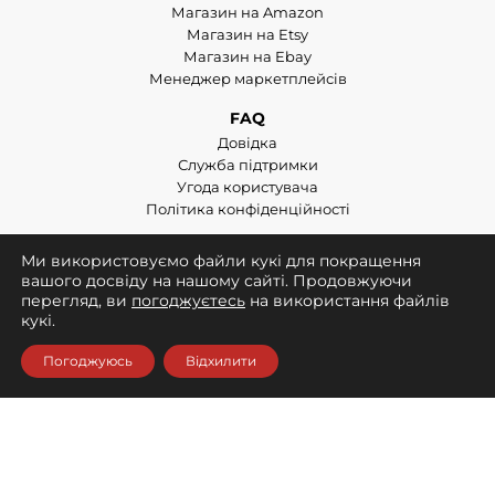
Магазин на Amazon
Магазин на Etsy
Магазин на Ebay
Менеджер маркетплейсів
FAQ
Довідка
Служба підтримки
Угода користувача
Політика конфіденційності
Handmade Hub Group
Ми використовуємо файли кукі для покращення
Handmade-hub.ua
вашого досвіду на нашому сайті. Продовжуючи
Handmade-hub.academy
перегляд, ви
погоджуєтесь
на використання файлів
кукі.
Приєднуйтесь до нас:
Погоджуюсь
Відхилити
© Copyright © 2018-2026. All rights reserved.