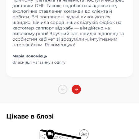
прийому платежів та наявність послуги експрес
доставки DHL. Також, подобається адекватне,
екологічне ставлення команди до клієнта й
роботи. Всі поставлені задачі виконуються
швидко. Бачила серед інших відгуків фідбек на
кастомер саппорт від хабу — він дійсно на
високому рівні! Зручний чат, швидкі відповіді та
особистий кабінет зі зрозумілим, інтуїтивним
інтерфейсом. Рекомендую!
Марія Коломієць
Власниця магазину з одягу
Цікаве в блозі