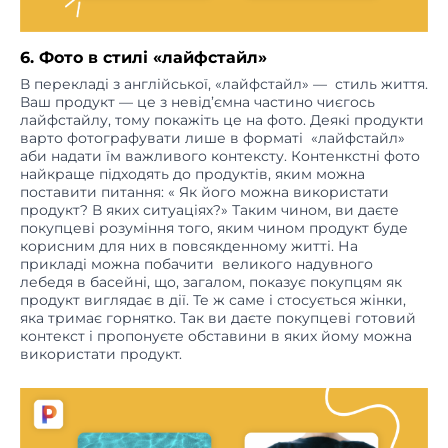
6. Фото в стилі «лайфстайл»
В перекладі з англійської, «лайфстайл» — стиль життя.
Ваш продукт — це з невід’ємна частино чиєгось
лайфстайлу, тому покажіть це на фото. Деякі продукти
варто фотографувати лише в форматі «лайфстайл»
аби надати їм важливого контексту. Контенкстні фото
найкраще підходять до продуктів, яким можна
поставити питання: « Як його можна використати
продукт? В яких ситуаціях?» Таким чином, ви даєте
покупцеві розуміння того, яким чином продукт буде
корисним для них в повсякденному житті. На
прикладі можна побачити великого надувного
лебедя в басейні, що, загалом, показує покупцям як
продукт виглядає в дії. Те ж саме і стосується жінки,
яка тримає горнятко. Так ви даєте покупцеві готовий
контекст і пропонуєте обставини в яких йому можна
використати продукт.