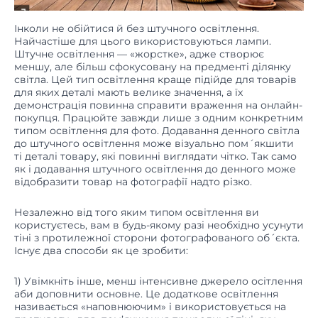
Інколи не обійтися й без штучного освітлення.
Найчастіше для цього використовуються лампи.
Штучне освітлення — «жорстке», адже створює
меншу, але більш сфокусовану на предменті ділянку
світла. Цей тип освітлення краще підійде для товарів
для яких деталі мають велике значення, а їх
демонстрація повинна справити враження на онлайн-
покупця. Працюйте завжди лише з одним конкретним
типом освітлення для фото. Додавання денного світла
до штучного освітлення може візуально пом´якшити
ті деталі товару, які повинні виглядати чітко. Так само
як і додавання штучного освітлення до денного може
відобразити товар на фотографії надто різко.
Незалежно від того яким типом освітлення ви
користуєтесь, вам в будь-якому разі необхідно усунути
тіні з протилежної сторони фотографованого об´єкта.
Існує два способи як це зробити:
1) Увімкніть інше, менш інтенсивне джерело осітлення
аби доповнити основне. Це додаткове освітлення
називається «наповнюючим» і використовується на
противагу, для пом’якшення природньої тіні, яку
відкидає основне джерело освітлення. Розташуйте