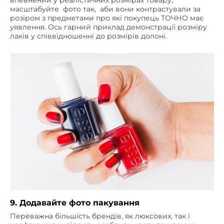
розіром з предметами про які покупець ТОЧНО має
уявлення. Ось гарний приклад демонстрації розміру
лаків у співвідношенні до розмірів долоні.
9. Додавайте фото пакування
Переважна більшість брендів, як люксових, так і
крафтових приділяють особливу увагу пакуванню
своєї продукції. І мають рацію! Як зазначають експерти