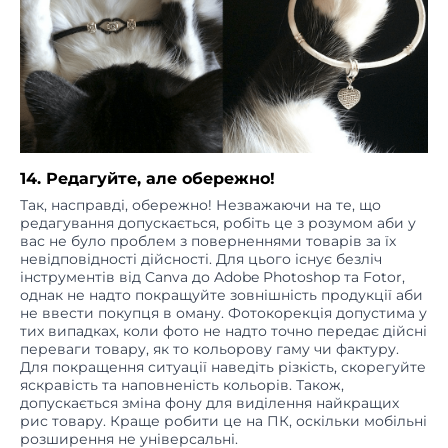
14. Редагуйте, але обережно!
Так, насправді, обережно! Незважаючи на те, що
редагування допускається, робіть це з розумом аби у
вас не було проблем з поверненнями товарів за їх
невідповідності дійсності. Для цього існує безліч
інструментів від Canva до Adobe Photoshop та Fotor,
однак не надто покращуйте зовнішність продукції аби
не ввести покупця в оману. Фотокорекція допустима у
тих випадках, коли фото не надто точно передає дійсні
переваги товару, як то кольорову гаму чи фактуру.
Для покращення ситуації наведіть різкість, скорегуйте
яскравість та наповненість кольорів. Також,
допускається зміна фону для виділення найкращих
рис товару. Краще робити це на ПК, оскільки мобільні
розширення не універсальні.