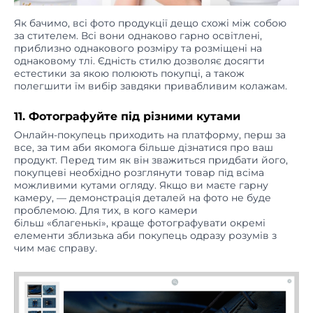
Як бачимо, всі фото продукції дещо схожі між собою
за стителем. Всі вони однаково гарно освітлені,
приблизно однакового розміру та розміщені на
однаковому тлі. Єдність стилю дозволяє досягти
естестики за якою полюють покупці, а також
полегшити їм вибір завдяки привабливим колажам.
11. Фотографуйте під різними кутами
Онлайн-покупець приходить на платформу, перш за
все, за тим аби якомога більше дізнатися про ваш
продукт. Перед тим як він зважиться придбати його,
покупцеві необхідно розглянути товар під всіма
можливими кутами огляду. Якщо ви маєте гарну
камеру, — демонстрація деталей на фото не буде
проблемою. Для тих, в кого камери
більш «благенькі», краще фотографувати окремі
елементи зблизька аби покупець одразу розумів з
чим має справу.