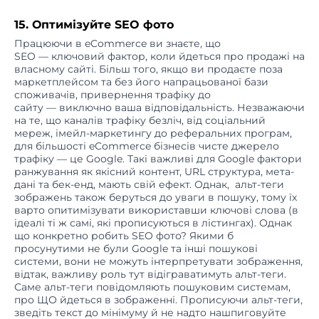
15. Оптимізуйте SEO фото
Працюючи в eCommerce ви знаєте, що
SEO — ключовий фактор, коли йдеться про продажі на
власному сайті. Більш того, якщо ви продаєте поза
маркетплейсом та без його напрацьованої бази
споживачів, привернення трафіку до
сайту — виключно ваша відповідальність. Незважаючи
на те, що каналів трафіку безліч, від соціальний
мереж, імейл-маркетингу до реферальних програм,
для більшості eCommerce бізнесів чисте джерело
трафіку — це Google. Такі важливі для Google фактори
ранжування як якісний контент, URL структура, мета-
дані та бек-енд, мають свій ефект. Однак, альт-теги
зображень також беруться до уваги в пошуку, тому їх
варто опитимізувати використавши ключові слова (в
ідеалі ті ж самі, які прописуються в лістингах). Однак
що конкретно робить SEO фото? Якими б
просунутими не були Google та інші пошукові
системи, вони не можуть інтерпретувати зображення,
відтак, важливу роль тут відіграватимуть альт-теги.
Саме альт-теги повідомляють пошуковим системам,
про ЩО йдеться в зображенні. Прописуючи альт-теги,
зведіть текст до мінімуму й не надто нашпиговуйте
його ключовими словами.