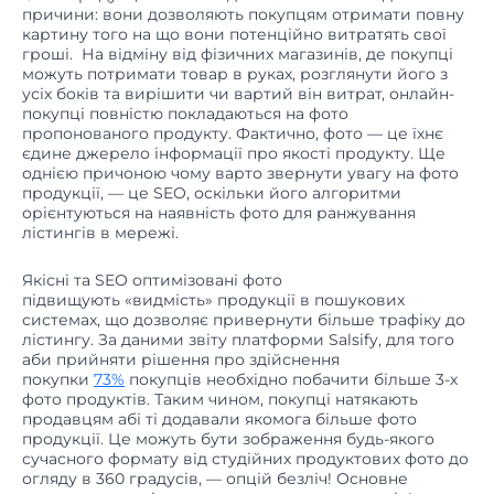
картину того на що вони потенційно витратять свої
гроші. На відміну від фізичних магазинів, де покупці
можуть потримати товар в руках, розглянути його з
усіх боків та вирішити чи вартий він витрат, онлайн-
покупці повністю покладаються на фото
пропонованого продукту. Фактично, фото — це їхнє
єдине джерело інформації про якості продукту. Ще
однією причоною чому варто звернути увагу на фото
продукції, — це SEO, оскільки його алгоритми
орієнтуються на наявність фото для ранжування
лістингів в мережі.
Якісні та SEO оптимізовані фото
підвищують «видмість» продукції в пошукових
системах, що дозволяє привернути більше трафіку до
лістингу. За даними звіту платформи Salsify, для того
аби прийняти рішення про здійснення
покупки
73%
покупців необхідно побачити більше 3-х
фото продуктів. Таким чином, покупці натякають
продавцям абі ті додавали якомога більше фото
продукції. Це можуть бути зображення будь-якого
сучасного формату від студійних продуктових фото до
огляду в 360 градусів, — опцій безліч! Основне
завдання — виділятися серед натовпу аналогів!