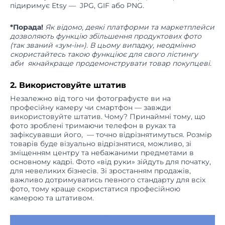
*Порада!
Як відомо, деякі платформи та маркетплейси
дозволяють функцію збільшення продуктових фото
(так званий «зум-ін»). В цьому випадку, неодмінно
скористайтесь такою функціює для свого лістингу
аби якнайкраще продемонструвати товар покупцеві.
2. Використовуйте штатив
Незалежно від того чи фотографуєте ви на
професійну камеру чи смартфон — завжди
використовуйте штатив. Чому? Принаймні тому, що
фото зроблені тримаючи телефон в руках та
зафіксувавши його, — точно відрізнятимуться. Розмір
товарів буде візуально відрізнятися, можливо, зі
зміщенням центру та небажаними предметами в
основному кадрі. Фото «від руки» зійдуть для початку,
для невеликих бізнесів. Зі зростанням продажів,
важливо дотримуватись певного стандарту для всіх
фото, тому краще скористатися професійною
камерою та штативом.