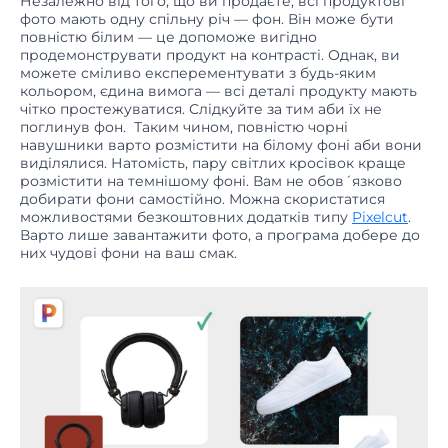
повністю білим — це допоможе вигідно
продемонструвати продукт на контрасті. Однак, ви
можете сміливо експерементувати з будь-яким
кольором, єдина вимога — всі деталі продукту мають
чітко простежуватися. Слідкуйте за тим аби їх не
поглинув фон. Таким чином, повністю чорні
навушники варто розмістити на білому фоні аби вони
виділялися. Натомість, пару світлих кросівок краще
розмістити на темнішому фоні. Вам не обов´язково
добирати фони самостійно. Можна скористатися
можливостями безкоштовних додатків типу
Pixelcut
.
Варто лише завантажити фото, а програма добере до
них чудові фони на ваш смак.