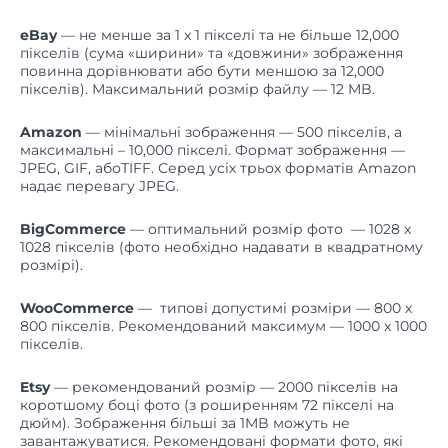
eBay
— не менше за 1 x 1 пікселі та не більше 12,000
пікселів (сума «ширини» та «довжини» зображення
повинна дорівнювати або бути меншою за 12,000
пікселів). Максимальний розмір файлу — 12 MB.
Amazon
— мінімальні зображення — 500 пікселів, а
максимальні – 10,000 пікселі. Формат зображення —
JPEG, GIF, абоTIFF. Серед усіх трьох форматів Amazon
надає перевагу JPEG.
BigCommerce
— оптимальний розмір фото — 1028 x
1028 пікселів (фото необхідно надавати в квадратному
розмірі).
WooCommerce
— типові допустимі розміри — 800 x
800 пікселів. Рекомендований максимум — 1000 x 1000
пікселів.
Etsy
— рекомендований розмір — 2000 пікселів на
коротшому боці фото (з роширенням 72 пікселі на
дюйм). Зображення більші за 1MB можуть не
завантажуватися. Рекомендовані формати фото, які
підиримує Etsy — JPG, GIF або PNG.