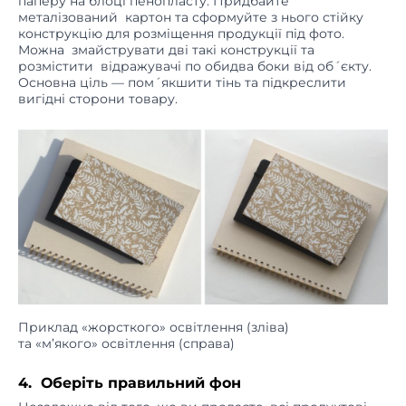
конструкцію для розміщення продукції під фото.
Можна змайструвати дві такі конструкції та
розмістити відражувачі по обидва боки від об´єкту.
Основна ціль — пом´якшити тінь та підкреслити
вигідні сторони товару.
Приклад «жорсткого» освітлення (зліва)
та «м’якого» освітлення (справа)
4. Оберіть правильний фон
Незалежно від того, що ви продаєте, всі продуктові
фото мають одну спільну річ — фон. Він може бути