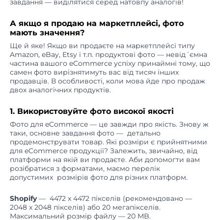
А якщо я продаю на маркетплейсі, фото
мають значення?
Ще й яке! Якщо ви продаєте на маркетплейсі типу
Amazon, eBay, Etsy і т.п. продуктові фото — невід´ємна
частина вашого eCommerce успіху принаймні тому, що
самен фото вирізнятимуть вас від тисяч інших
продавців. В особливості, коли мова йде про продаж
двох аналогічних продуктів.
1. Використовуйте фото високої якості
Фото для eCommerce — це завжди про якість. Знову ж
таки, основне завдання фото — детально
продемонструвати товар. Які розміри є прийнятними
для eCommerce продукції? Залежить, звичайно, від
платформи на якій ви продаєте. Аби допомогти вам
розібратися з форматами, маємо перелік
допустимих розмірів фото для різних платформ.
Shopify
— 4472 x 4472 пікселів (рекомендовано —
2048 x 2048 пікселів) або 20 мегапікселів.
Максимальний розмір файлу — 20 MB.