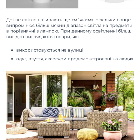
Денне світло називають ще «м´яким», оскільки сонце
випромінює більш мякий діапазон світла на предмети
в порівнянні з лампою. При денному освітленні більш
вигідно виглядають товари, які:
використовуються на вулиці
одяг, взуття, аксесури продемонстровані на людях