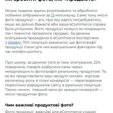
Мозок людини здатен розпізнавати та обробляти
побачені зображення за
13
мілісекунд. Саме тому якісні
фото продукції — річ, про яку варто потурбуватись,
якщо ви дійсно бажаєте аби ваша eCommerce справа
була успішною. Фото продукції можуть як покращити,
так і повністю провалити продажі. За даними
опитування проведеного eCommerce експертами
з
Weebly
, 75% покупців зазначили, що фотографії
продукції стали для них вирішальним фактором під
час онлайн-шопінгу.
При цьому, за даними того ж таки опитування, 22%
повернень товарів відбулися саме через
невідповідність фотографій реальному продуктові. Те,
як ви представляєте ваш продукт онлайн відіграє
величезну роль в плані конверсій — перетворення
пересічних відвідувачів сайту в реальних покупців.
Таким чином, перший крок до кращих конверсій —
якісні продуктові фото.
Чим важливі продуктові фото?
Фото продукції важливі для eCommerce з однієї
причини: вони дозволяють покупцям отримати повну