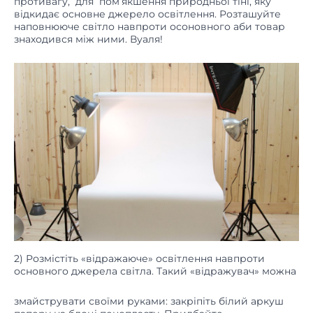
наповнююче світло навпроти осоновного аби товар
знаходився між ними. Вуаля!
2) Розмістіть «відражаюче» освітлення навпроти
основного джерела світла. Такий «відражувач» можна
змайструвати своїми руками: закріпіть білий аркуш
паперу на блоці пенопласту. Придбайте
металізований картон та сформуйте з нього стійку