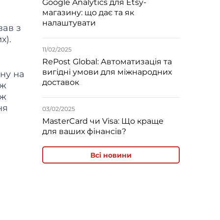
Google Analytics для Etsy-
магазину: що дає та як
налаштувати
вав з
х).
11/02/2025
RePost Global: Автоматизація та
вигідні умови для міжнародних
ну на
доставок
ож
ож
ня
03/02/2025
MasterCard чи Visa: Що краще
для ваших фінансів?
Всі новини