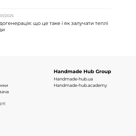
01/2025
догенерація: що це таке і як залучати теплі
ди
Handmade Hub Group
Handmade-hub.ua
имки
Handmade-hub.academy
вача
сті