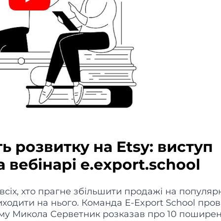
 розвитку на Etsy: виступ
вебінарі e.export.school
 всіх, хто прагне збільшити продажі на популя
иходити на нього. Команда E-Export School про
ому Микола Серветник розказав про 10 пошире