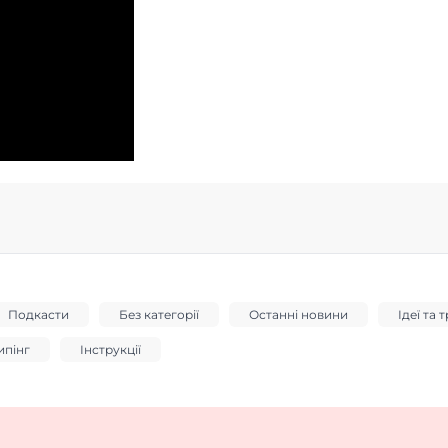
Подкасти
Без категорії
Останні новини
Ідеї та 
пінг
Інструкції