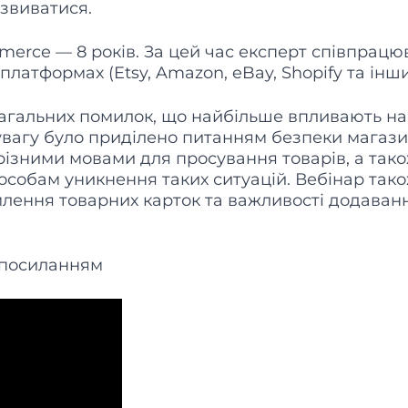
звиватися.
erce — 8 років. За цей час експерт співпрацю
латформах (Etsy, Amazon, eBay, Shopify та інши
 загальних помилок, що найбільше впливають на
 увагу було приділено питанням безпеки магази
різними мовами для просування товарів, а так
особам уникнення таких ситуацій. Вебінар так
лення товарних карток та важливості додаван
 посиланням