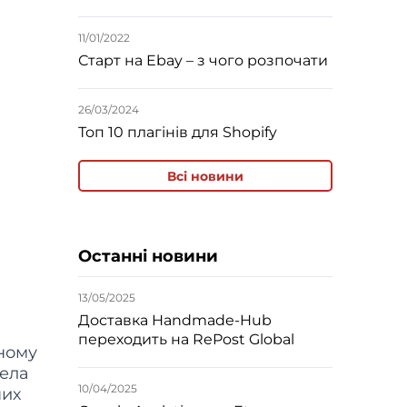
11/01/2022
Старт на Ebay – з чого розпочати
26/03/2024
Топ 10 плагінів для Shopify
Всі новини
Останні новини
13/05/2025
Доставка Handmade-Hub
переходить на RePost Global
рному
вела
10/04/2025
них