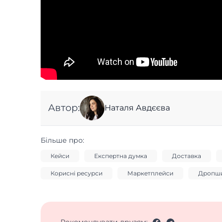
Автор:
Наталя Авдєєва
Більше про:
Кейси
Експертна думка
Доставка
Корисні ресурси
Маркетплейси
Дропши