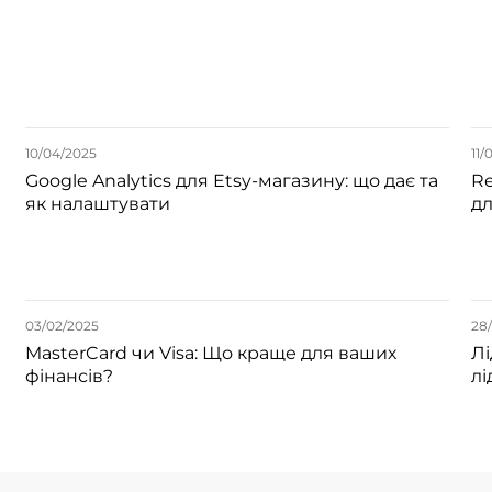
10/04/2025
11/
Google Analytics для Etsy-магазину: що дає та
Re
як налаштувати
дл
03/02/2025
28/
MasterCard чи Visa: Що краще для ваших
Лі
фінансів?
лі