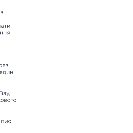
 в
мати
ення
рез
едині
Bay,
кового
апис