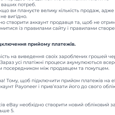
 ваших потреб.
кщо ви плануєте велику кількість продаж, адже
не вигідно.
но створити аккаунт продавця та, щоб не отри
омитися із правилами сайту і правилами створ
дключення прийому платежів.
ість на виведення своїх зароблених грошей че
 Зараз усі платіжні процеси акумулюються всер
им посередником між продавцем та покупцем.
на! Тому, щоб підключити прийом платежів на e
аунт Payoneer і прив’язати його до свого облі
исів eBay необхідно створити новий обліковий з
ьше 5.