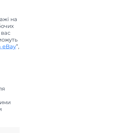
ажі на
бочих
 вас
можуть
а eBay
”,
ля
кими
и