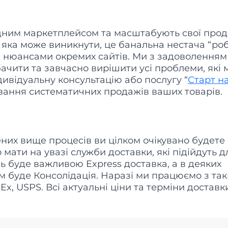
дним маркетплейсом та масштабують свої прод
 яка може виникнути, це банальна нестача “ро
ма нюансами окремих сайтів. Ми з задоволенням
чити та завчасно вирішити усі проблеми, які 
дивідуальну консультацію або послугу “
Старт н
вання систематичних продажів ваших товарів.
них вище процесів ви цілком очікувано будете
 мати на увазі служби доставки, які підійдуть д
сь буде важливою Express доставка, а в деяких
 буде Консолідація. Наразі ми працюємо з та
, USPS. Всі актуальні ціни та терміни доставк