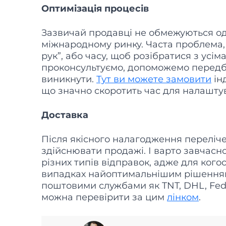
Оптимізація процесів
Зазвичай продавці не обмежуються о
міжнародному ринку. Часта проблема,
рук”, або часу, щоб розібратися з усі
проконсультуємо, допоможемо передба
виникнути.
Тут ви можете замовити
ін
що значно скоротить час для налашту
Доставка
Після якісного налагодження переліче
здійснювати продажі. І варто завчасно
різних типів відправок, адже для кого
випадках найоптимальнішим рішенням
поштовими службами як TNT, DHL, FedEx
можна перевірити за цим
лінком
.