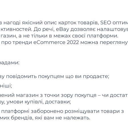
 в нагоді якісний опис карток товарів, SEO оптим
ктивностей. До речі, eBay дозволяє налаштову
азин, а не тільки в межах своєї платформи.
та про тренди eCommerce 2022 можна перегляну
радами:
зу повідомить покупцям що ви продаєте;
ніші;
ений магазин з точки зору покупця – чи доста
у, умови купівлі, доставки;
а платформі заборонено розміщувати товари з
их брендів, які вам не належать.