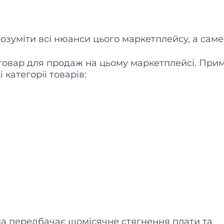
зуміти всі нюанси цього маркетплейсу, а саме
 товар для продаж на цьому маркетплейсі. При
 категорії товарів:
ма передбачає щомісячне стягнення плати та