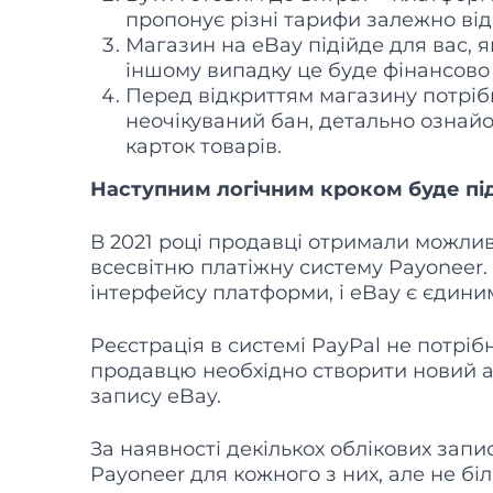
пропонує різні тарифи залежно від
Магазин на eBay підійде для вас, я
іншому випадку це буде фінансово 
Перед відкриттям магазину потріб
неочікуваний бан, детально ознай
карток товарів.
Наступним логічним кроком буде пі
В 2021 році продавці отримали можлив
всесвітню платіжну систему Payoneer.
інтерфейсу платформи, і eBay є єдин
Реєстрація в системі PayPal не потріб
продавцю необхідно створити новий ак
запису eBay.
За наявності декількох облікових зап
Payoneer для кожного з них, але не біл