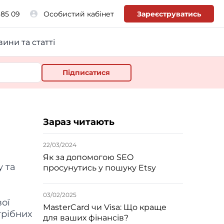
 85 09
Особистий кабінет
Зареєструватись
ини та статті
Зараз читають
22/03/2024
Як за допомогою SEO
у та
просунутись у пошуку Etsy
03/02/2025
ої
MasterCard чи Visa: Що краще
трібних
для ваших фінансів?