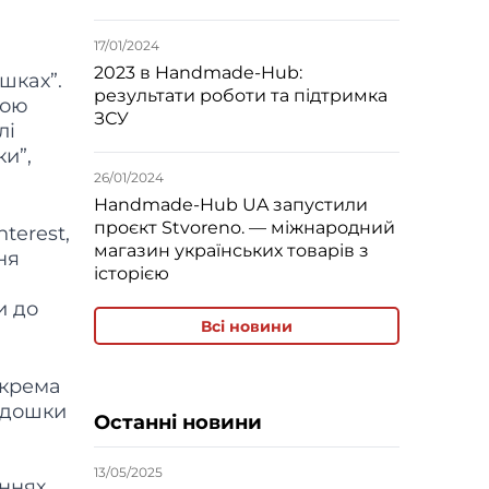
17/01/2024
2023 в Handmade-Hub:
ошках”.
результати роботи та підтримка
ною
ЗСУ
лі
ки”,
26/01/2024
Handmade-Hub UA запустили
проєкт Stvoreno. — міжнародний
terest,
магазин українських товарів з
ня
історією
и до
Всі новини
окрема
а дошки
Останні новини
13/05/2025
еннях.