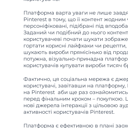
Платформа варта уваги не лише завдяк
Pinterest в тому, що її контент жодн
персоніфіковані, підібрані під вподоб
Заданий чи подібний до нього контент
користувачеві почати шукати зображен
гортати корисні лайфхаки чи рецепти, 
шукають вироби прямісінько від продав
потужна, візуально-принадна платформ
користувачів купувати вироби тисяч б
Фактично, ця соціальна мережа є джер
користувачі, завітавши на платформу,
на Pinterest аби ще раз ознайомитись
перед фінальним кроком – покупкою. Ц
нові джерела інтеракції з цільовою ау
активності користувачів Pinterest.
Платформа є ефективною в плані заох