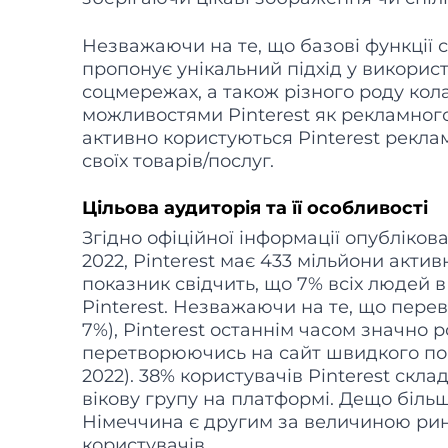
Незважаючи на те, що базові функції с
пропонує унікальний підхід у викорис
соцмережах, а також різного роду кола
можливостями Pinterest як рекламног
активно користуються Pinterest рекла
своїх товарів/послуг.
Цільова аудиторія та її особливості
Згідно офіційної інформації опублікова
2022, Pinterest має 433 мільйони актив
показник свідчить, що 7% всіх людей в 
Pinterest. Незважаючи на те, що перев
7%), Pinterest останнім часом значно 
перетворюючись на сайт швидкого пошу
2022). 38% користувачів Pinterest ск
вікову групу на платформі. Дещо біл
Німеччина є другим за величиною ринк
користувачів.