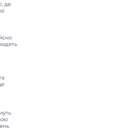
і, де
ої
ійсно
водять
та
ще
муть
кою
тень