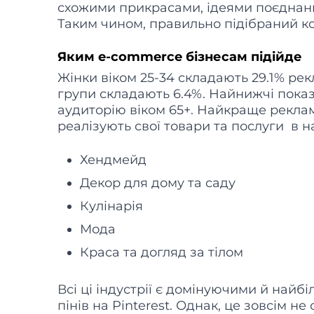
схожими прикрасами, ідеями поєднанн
Таким чином, правильно підібраний к
Яким e-commerce бізнесам підійде
Жінки віком 25-34 складають 29.1% рекла
групи складають 6.4%. Найнижчі пок
аудиторію віком 65+. Найкраще реклам
реалізують свої товари та послуги в н
Хендмейд
Декор для дому та саду
Кулінарія
Мода
Краса та догляд за тілом
Всі ці індустрії є домінуючими й най
пінів на Pinterest. Однак, це зовсім н