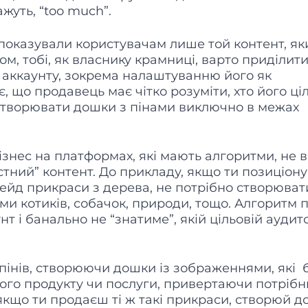
ажуть, “too much”.
показували користувачам лише той контент, як
м, тобі, як власнику крамниці, варто приділит
аккаунту, зокрема налаштуванню його як
, що продавець має чітко розуміти, хто його ці
и створювати дошки з пінами виключно в межах
знес на платформах, які мають алгоритми, не 
стний” контент. До прикладу, якщо ти позиціон
ейд прикраси з дерева, не потрібно створюват
ми котиків, собачок, природи, тощо. Алгоритм 
т і банально не “знатиме”, якій цільовій аудито
пінів, створюючи дошки із зображеннями, які 
ого продукту чи послуги, привертаючи потріб
якщо ти продаєш ті ж такі прикраси, створюй д