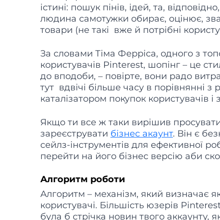
істині: пошук пінів, ідей, та, відповідн
людина самотужки обирає, оцінює, зваж
товари (не такі вже й потрібні користу
За словами Тіма Ферріса, одного з то
користувачів Pinterest, шопінг – це с
до вподоби, – повірте, вони радо вит
тут вдвічі більше часу в порівнянні з
каталізатором покупок користувачів і 
Якщо ти все ж таки вирішив просувати 
зареєструвати
бізнес акаунт
. Він є б
сейлз-інструментів для ефективної ро
перейти на його бізнес версію аби с
Алгоритм роботи
Алгоритм – механізм, який визначає 
користувачі. Більшість юзерів Pinteres
була б стрічка новин твого аккаунту,