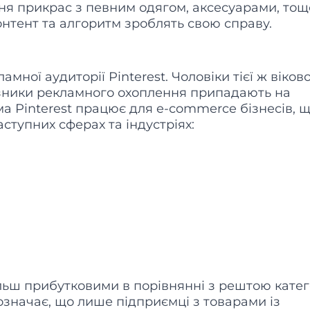
я прикрас з певним одягом, аксесуарами, тощ
онтент та алгоритм зроблять свою справу.
мної аудиторії Pinterest. Чоловіки тієї ж віково
азники рекламного охоплення припадають на
а Pinterest працює для e-сommerce бізнесів, 
аступних сферах та індустріях:
більш прибутковими в порівнянні з рештою катег
е означає, що лише підприємці з товарами із