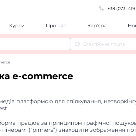
+38 (073) 419
Курси
Про нас
Кар’єра
Нов
merce
чка e-commerce
медіа платформою для спілкування, нетворкінг
est
атформа працює за принципом графічної пошуков
 пінерам (“pinners”) знаходити зображення по