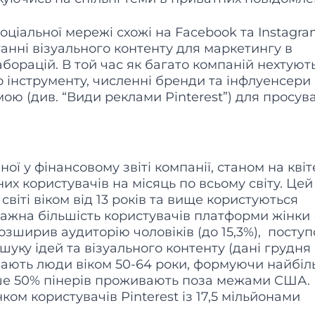
оціальної мережі схожі на Facebook та Instagra
танні візуального контенту для маркетингу в
борацій. В той час як багато компаній нехтуют
о інструменту, численні бренди та інфлуенсер
мою (див. “Види реклами Pinterest”) для просув
ної у фінансовому звіті компанії, станом на кві
них користувачів на місяць по всьому світу. Цей
світі віком від 13 років та вище користуються
ажна більшість користувачів платформи жінки (
розширив аудиторію чоловіків (до 15,3%), посту
ку ідей та візуального контенту (дані грудня
ладають люди віком 50-64 роки, формуючи найбі
ьше 50% пінерів проживають поза межами CША.
ом користувачів Pinterest із 17,5 мільйонами