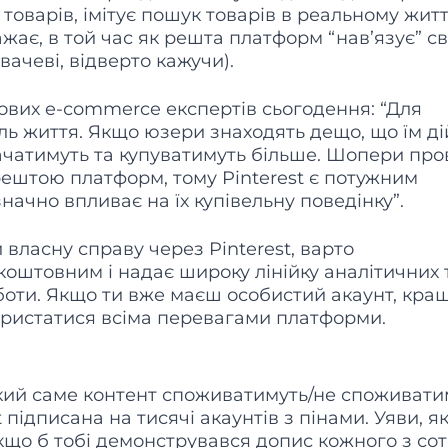
о, товарів, імітує пошук товарів в реальному житт
ає, в той час як решта платформ “нав’язує” св
вачеві, відверто кажучи).
пових e-сommerce експертів сьогодення: “Для
тиль життя. Якщо юзери знаходять дещо, що їм д
рачатимуть та купуватимуть більше. Шопери про
 рештою платформ, тому Pinterest є потужним
значно впливає на їх купівельну поведінку”.
власну справу через Pinterest, варто
езкоштовним і надає широку лінійку аналітичних 
боти. Якщо ти вже маєш особистий акаунт, кра
користатися всіма перевагами платформи.
який саме контент споживатимуть/не споживати
t підписана на тисячі акаунтів з пінами. Уяви, я
 якщо б тобі демонструвався допис кожного з со