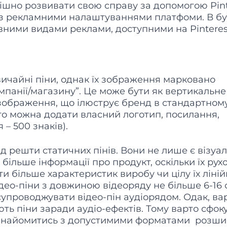
ішно розвивати свою справу за допомогою Pint
з рекламними налаштуваннями платфоми. В бу
вними видами реклами, доступними на Pinteres
вичайні піни, однак їх зображення марковано
мпанії/магазину”. Це може бути як вертикальне
 зображення, що ілюструє бренд в стандартном
го можна додати власний логотип, посилання,
 – 500 знаків).
д решти статичних пінів. Вони не лише є візуа
більше інформації про продукт, оскільки їх ру
 більше характеристик виробу чи цілу їх лінійк
ео-піни з довжиною відеоряду не більше 6-16 
упроводжувати відео-пін аудіорядом. Одак, ва
ють піни заради аудіо-ефектів. Тому варто сфок
. Ознайомитись з допустимими форматами розш