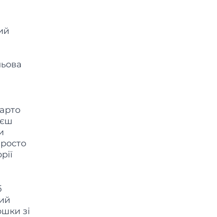
ий
и
льова
варто
уєш
и
просто
рії
б
ний
ошки зі