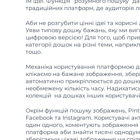
їм ідеї. Функція “розумного пошуку” 
традиційних платформ, де аудиторія 
Аби не розгубити цінні ідеї та корисні 
Уяви типову дошку бажань, яку ми виго
цифровою версією! Для того, щоб приве
категорії дошок на різні теми, наприкла
тощо.
Механіка користування платформою дово
клікаємо на бажане зображення, збері
автоматично прикріплюється до дошк
необмежену кількість часу. Надихатис
колекцій на дошках інших користувач
Окрім функцій пошуку зображень, Pint
Facebook та Instagram. Користувачі а
один одного, коментують зображення т
платформа аби знайти тисячі однодумці
зберігаючи цікаві зображення чи спіл