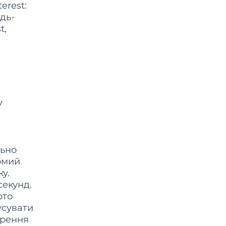
erest:
дь-
t,
у
льно
хомий
у.
секунд.
рто
усувати
ирення