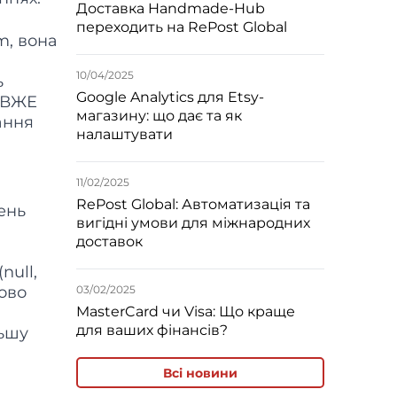
Доставка Handmade-Hub
переходить на RePost Global
m, вона
10/04/2025
ь
Google Analytics для Etsy-
и ВЖЕ
магазину: що дає та як
ання
налаштувати
11/02/2025
RePost Global: Автоматизація та
тень
вигідні умови для міжнародних
доставок
null,
пово
03/02/2025
MasterCard чи Visa: Що краще
для ваших фінансів?
льшу
Всі новини