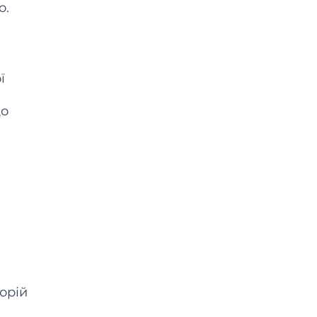
о.
ї
що
орій