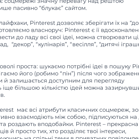
дає соцмережі значну перевагу над рештою
лише пасивно “блукає” сайтом.
лайфхаки, Pinterest дозволяє зберігати їх на “д
товляємо власноруч: Pinterest є її вдосконале
сти до ладу всі свої ідеї, можна створювати ці
д, “декор”, “кулінарія”, “весілля”, “дитячі іграш
лі проста: шукаємо потрібні ідеї в пошуку Pin
гаємо його (робимо “пін”) після чого зображен
и й залишається доступним для перегляду
ь іще більшою кількістю ідей можна зазирнувш
ів.
erest має всі атрибути класичних соцмереж, з
ктивно взаємодіють між собою, підписуються н
а роздають вподобайки. Pinterest – прекрасна
в й просто тих, хто розділяє твої інтереси,
куючись на спільні теми в приватних повідомл