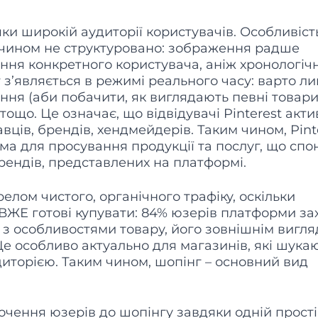
и широкій аудиторії користувачів. Особливіст
им чином не структуровано: зображення радше
ання конкретного користувача, аніж хронологічн
 з’являється в режимі реального часу: варто л
ня (аби побачити, як виглядають певні товари
тощо. Це означає, що відвідувачі Pinterest акт
ців, брендів, хендмейдерів. Таким чином, Pint
а для просування продукції та послуг, що спо
рендів, представлених на платформі.
елом чистого, органічного трафіку, оскільки
 ВЖЕ готові купувати: 84% юзерів платформи за
 з особливостями товару, його зовнішнім вигл
е особливо актуально для магазинів, які шука
диторією. Таким чином, шопінг – основний вид
очення юзерів до шопінгу завдяки одній прост