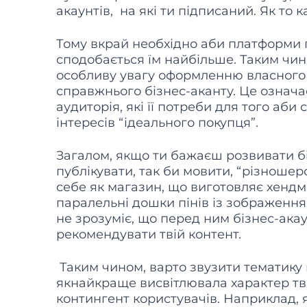
акаунтів, на які ти підписаний. Як то к
Тому вкрай необхідно аби платформи 
сподобається їм найбільше. Таким чино
особливу увагу оформленню власного 
справжнього бізнес-аканту. Це означає
аудиторія, які її потреби для того аб
інтересів “ідеального покупця”.
Загалом, якщо ти бажаєш розвивати бі
публікувати, так би мовити, “різношер
себе як магазин, що виготовляє хендм
паралельні дошки пінів із зображення
не зрозуміє, що перед ним бізнес-акаун
рекомендувати твій контент.
Таким чином, варто звузити тематику 
якнайкраще висвітлювала характер тв
контингент користувачів. Наприклад, 