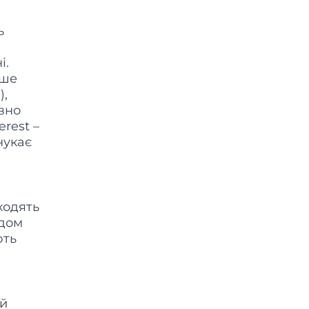
ь
і.
ише
),
ивно
erest –
нукає
ходять
ядом
ють
ій