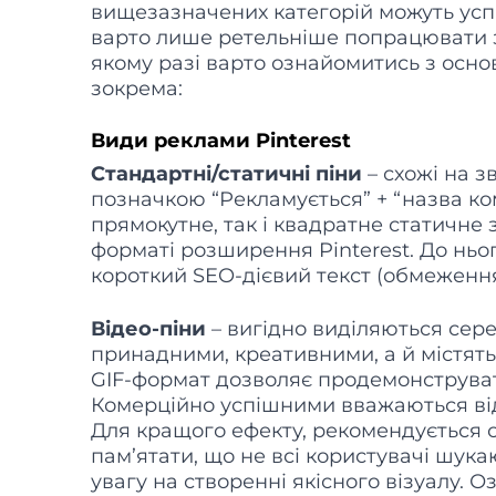
вищезазначених категорій можуть усп
варто лише ретельніше попрацювати 
якому разі варто ознайомитись з осно
зокрема:
Види реклами Pinterest
Стандартні/статичні піни
– схожі на з
позначкою “Рекламується” + “назва ко
прямокутне, так і квадратне статичне
форматі розширення Pinterest. До ньо
короткий SEO-дієвий текст (обмеження
Відео-піни
– вигідно виділяються сере
принадними, креативними, а й містять 
GIF-формат дозволяє продемонструвати
Комерційно успішними вважаються від
Для кращого ефекту, рекомендується с
пам’ятати, що не всі користувачі шука
увагу на створенні якісного візуалу