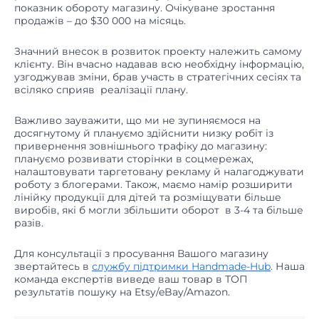
показник обороту магазину. Очікуване зростання
продажів – до $30 000 на місяць.
Значний внесок в розвиток проекту належить самому
клієнту. Він вчасно надавав всю необхідну інформацію,
узгоджував зміни, брав участь в стратегічних сесіях та
всіляко сприяв реалізації плану.
Важливо зауважити, що ми не зупиняємося на
досягнутому й плануємо здійснити низку робіт із
привернення зовнішнього трафіку до магазину:
плануємо розвивати сторінки в соцмережах,
налаштовувати таргетовану рекламу й налагоджувати
роботу з блогерами. Також, маємо намір розширити
лінійку продукції для дітей та розміщувати більше
виробів, які б могли збільшити оборот в 3-4 та більше
разів.
Для консультації з просування Вашого магазину
звертайтесь в
службу підтримки Handmade-Hub
. Наша
команда експертів виведе ваш товар в ТОП
результатів пошуку на Etsy/eBay/Amazon.