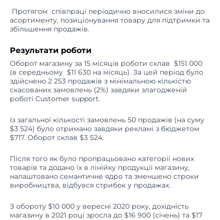
Протягом співпраці періодично вносилися зміни до
асортименту, позиціонування товару для підтримки та
збільшення продажів.
Результати роботи
Оборот магазину за 15 місяців роботи склав $151 000
(в середньому $11 630 на місяць). За цей період було
здійснено 2 253 продажів з мінімальною кількістю
скасованих замовлень (2%) завдяки злагодженій
роботі Customer support.
Із загальної кількості замовлень 50 продажів (на суму
$3 524) було отримано завдяки рекламі з бюджетом
$717. Оборот склав $3 524.
Після того як було пропрацьовано категорії нових
товарів та додано їх в лінійку продукції магазину,
налаштовано семантичне ядро та зменшено строки
виробництва, відбувся стрибок у продажах.
З обороту $10 000 у вересні 2020 року, дохідність
магазину в 2021 році зросла до $16 900 (січень) та $17