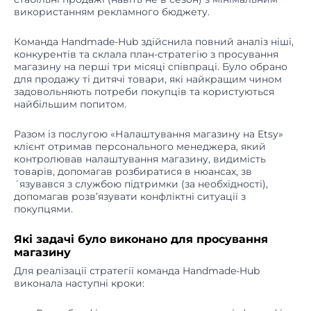
використанням рекламного бюджету.
Команда Handmade-Hub здійснила повний аналіз ніші,
конкурентів та склала план-стратегію з просування
магазину на перші три місяці співпраці. Було обрано
для продажу ті дитячі товари, які найкращим чином
задовольняють потреби покупців та користуються
найбільшим попитом.
Разом із послугою «Налаштування магазину на Etsy»
клієнт отримав персонального менеджера, який
контролював налаштування магазину, видимість
товарів, допомагав розбиратися в нюансах, зв
´язувався з службою підтримки (за необхідності),
допомагав розв’язувати конфліктні ситуації з
покупцями.
Які задачі було виконано для просування
магазину
Для реалізації стратегії команда Handmade-Hub
виконала наступні кроки: