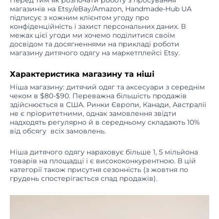
Перед тим як розпочати роботу з просування
магазинів на Etsy/eBay/Amazon, Handmade-Hub UA
підписує з кожним клієнтом угоду про
конфіденційність і захист персональних даних. В
межах цієї угоди ми хочемо поділитися своїм
досвідом та досягненнями на прикладі роботи
магазину дитячого одягу на маркетплейсі Etsy.
Характеристика магазину та ніші
Ніша магазину: дитячий одяг та аксесуари з середнім
чеком в $80-$90. Переважна більшість продажів
здійснюється в США. Ринки Європи, Канади, Австралії
не є пріоритетними, однак замовлення звідти
надходять регулярно й в середньому складають 10%
від обсягу всіх замовлень.
Ніша дитячого одягу нараховує більше 1, 5 мільйона
товарів на площадці і є висококонкурентною. В цій
категорії також присутня сезонність (з жовтня по
грудень спостерігається спад продажів).