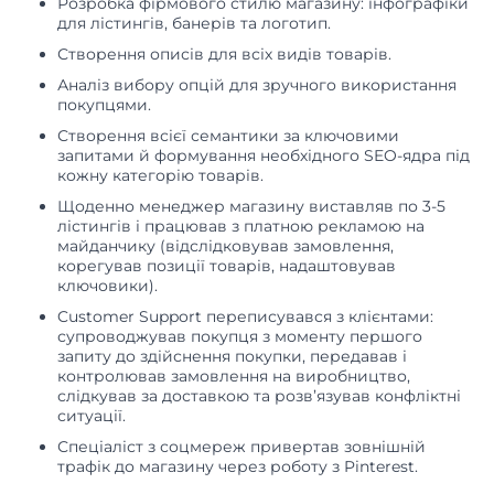
Розробка фірмового стилю магазину: інфографіки
для лістингів, банерів та логотип.
Створення описів для всіх видів товарів.
Аналіз вибору опцій для зручного використання
покупцями.
Створення всієї семантики за ключовими
запитами й формування необхідного SEO-ядра під
кожну категорію товарів.
Щоденно менеджер магазину виставляв по 3-5
лістингів і працював з платною рекламою на
майданчику (відслідковував замовлення,
корегував позиції товарів, надаштовував
ключовики).
Customer Support переписувався з клієнтами:
супроводжував покупця з моменту першого
запиту до здійснення покупки, передавав і
контролював замовлення на виробництво,
слідкував за доставкою та розв’язував конфліктні
ситуації.
Спеціаліст з соцмереж привертав зовнішній
трафік до магазину через роботу з Pinterest.