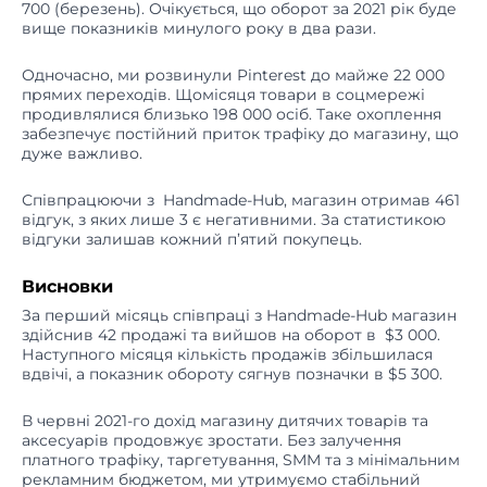
700 (березень). Очікується, що оборот за 2021 рік буде
вище показників минулого року в два рази.
Одночасно, ми розвинули Pinterest до майже 22 000
прямих переходів. Щомісяця товари в соцмережі
продивлялися близько 198 000 осіб. Таке охоплення
забезпечує постійний приток трафіку до магазину, що
дуже важливо.
Співпрацюючи з Handmade-Hub, магазин отримав 461
відгук, з яких лише 3 є негативними. За статистикою
відгуки залишав кожний п’ятий покупець.
Висновки
За перший місяць співпраці з Handmade-Hub магазин
здійснив 42 продажі та вийшов на оборот в $3 000.
Наступного місяця кількість продажів збільшилася
вдвічі, а показник обороту сягнув позначки в $5 300.
В червні 2021-го дохід магазину дитячих товарів та
аксесуарів продовжує зростати. Без залучення
платного трафіку, таргетування, SMM та з мінімальним
рекламним бюджетом, ми утримуємо стабільний