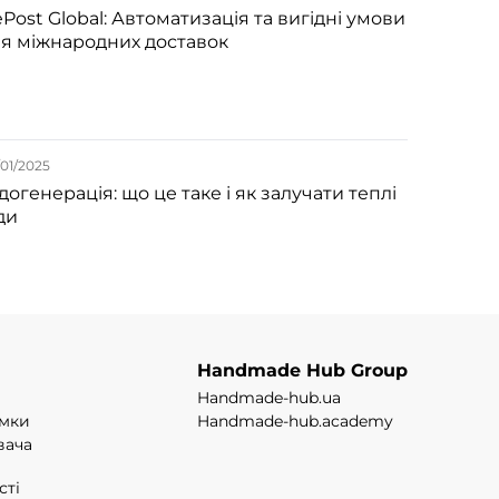
Post Global: Автоматизація та вигідні умови
я міжнародних доставок
01/2025
догенерація: що це таке і як залучати теплі
ди
Handmade Hub Group
Handmade-hub.ua
имки
Handmade-hub.academy
вача
сті