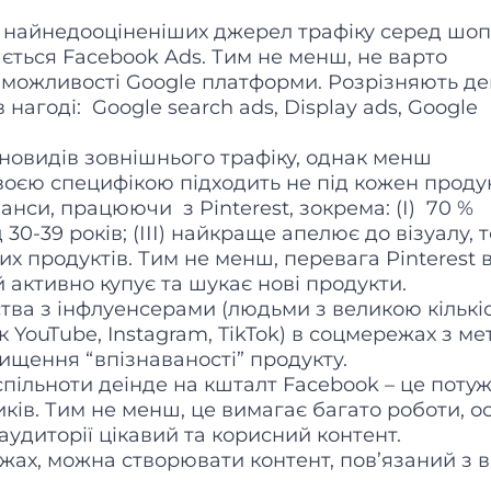
з найнедооціненіших джерел трафіку серед шоп
ється Facebook Ads. Тим не менш, не варто
 можливості Google платформи. Розрізняють де
 нагоді: Google search ads, Display ads, Google
новидів зовнішнього трафіку, однак менш
воєю специфікою підходить не під кожен проду
анси, працюючи з Pinterest, зокрема: (І) 70 %
д 30-39 років; (ІІІ) найкраще апелює до візуалу, 
х продуктів. Тим не менш, перевага Pinterest в
 активно купує та шукає нові продукти.
ства з інфлуенсерами (людьми з великою кількі
 YouTube, Instagram, TikTok) в соцмережах з м
ищення “впізнаваності” продукту.
спільноти деінде на кшталт Facebook – це поту
иків. Тим не менш, це вимагає багато роботи, о
аудиторії цікавий та корисний контент.
ежах, можна створювати контент, пов’язаний з