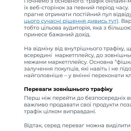
Почнемо з основного: трафік онлайн-ма
їх веб-сторінок за певний період час
прагне отримати постійний пул відвіду
цього сучасні рішення дивись тут)
. Ва
тобто цільова аудиторія, яка з більшо
принесе бажаний дохід.
На відміну від внутрішнього трафіку,
всередині маркетплейсу, до зовнішнь
межами маркетплейсу. Основна “фішка”
залучення покупців, які навіть і не п
найголовніше – у вмінні переконати кл
Переваги зовнішнього трафіку
Перш ніж перейти до безпосередніх ви
важливо продавати свої продукти поз
трафік цілком виправдані.
Відтак, серед переваг можна виділити