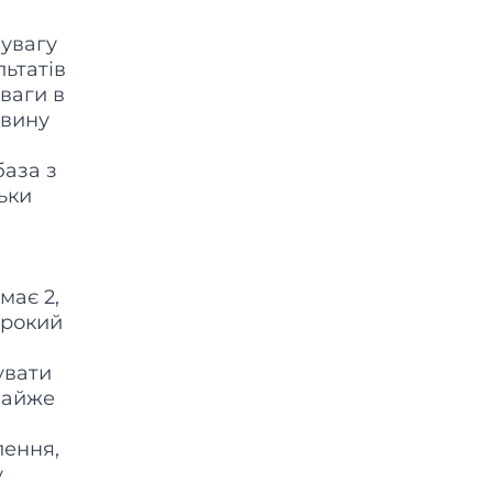
 увагу
льтатів
ваги в
овину
база з
ьки
має 2,
ирокий
увати
 майже
лення,
у