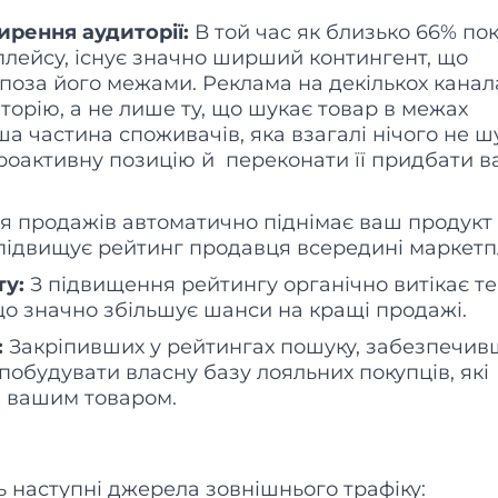
ирення аудиторії:
В той час як близько 66% по
лейсу, існує значно ширший контингент, що
 поза його межами. Реклама на декількох канал
торію, а не лише ту, що шукає товар в межах
ша частина споживачів, яка взагалі нічого не ш
роактивну позицію й переконати її придбати 
 продажів автоматично піднімає ваш продукт
підвищує рейтинг продавця всередині маркетп
у:
З підвищення рейтингу органічно витікає те
що значно збільшує шанси на кращі продажі.
:
Закріпивших у рейтингах пошуку, забезпечив
побудувати власну базу лояльних покупців, які
а вашим товаром.
ь наступні джерела зовнішнього трафіку: