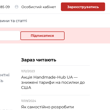
 85 09
Особистий кабінет
Зареєструватись
ини та статті
Зараз читають
11/12/2023
нтні
Акція Handmade-Hub UA —
сь
знижені тарифи на посилки до
США
11/09/2024
Як самостійно розробити