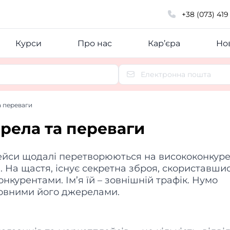
+38 (073) 419
Курси
Про нас
Кар’єра
Нов
а переваги
ерела та переваги
йси щодалі перетворюються на висококонкуре
. На щастя, існує секретна зброя, скориставши
курентами. Ім’я їй – зовнішній трафік. Нумо
новними його джерелами.