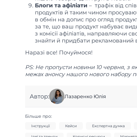
Блоги та афіліати
– трафік від спі
продуктів й таким чином просуваю
в обмін на допис про огляд проду
за те, що ваш продукт набуває вид
з комісії афіліатів, направляючи 
знайти й придбати рекламований 
Наразі все! Почуймося!
PS: Не пропусти новини 10 червня, з я
межах анонсу нашого нового набору по
Автор:
Лазаренко Юлія
Більше про:
Інструкції
Кейси
Експертна думка
Ідеї та тренди
Корисні ресурси
Маркетп