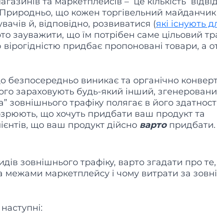
газинів та маркетплейсів – це кількість відві
у. Природньо, що кожен торгівельний майданчик
вачів й, відповідно, розвиватися (
які існують д
рто зауважити, що їм потрібен саме цільовий тр
ю вірогідністю придбає пропоновані товари, а от
 що безпосередньо виникає та органічно конвер
ого зараховують будь-який інший, згенеровани
 зовнішнього трафіку полягає в його здатност
ідозрюють, що хочуть придбати ваш продукт та
ієнтів, що ваш продукт дійсно
варто
придбати
дів зовнішнього трафіку, варто згадати про те
а межами маркетплейсу і чому витрати за зовн
 наступні: