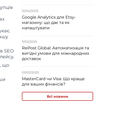
купців
10/04/2025
Google Analytics для Etsy-
ах
магазину: що дає та як
налаштувати
укає.
вашу
11/02/2025
RePost Global: Автоматизація та
 в SEO
вигідні умови для міжнародних
лейсу.
доставок
, що
03/02/2025
MasterCard чи Visa: Що краще
ши
для ваших фінансів?
Всі новини