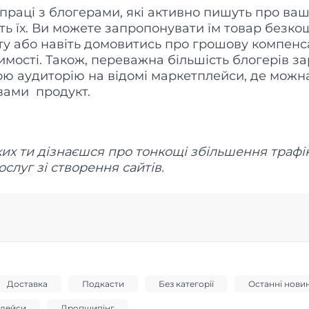
впраці з блогерами, які активно пишуть про ва
ть їх. Ви можете запропонувати їм товар безк
кту або навіть домовитись про грошову компен
имості. Також, переважна більшість блогерів з
свою аудиторію на відомі маркетплейси, де можн
вами продукт.
ких ти дізнаєшся про тонкощі збільшення трафік
слуг зі створення сайтів.
Доставка
Подкасти
Без категорії
Останні нови
лейси
Дропшипінг