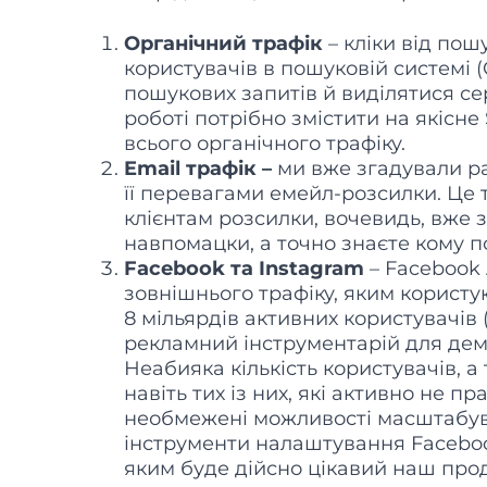
Органічний трафік
– кліки від пош
користувачів в пошуковій системі (G
пошукових запитів й виділятися се
роботі потрібно змістити на якісн
всього органічного трафіку.
Email трафік –
ми вже згадували ра
її перевагами емейл-розсилки. Це 
клієнтам розсилки, вочевидь, вже 
навпомацки, а точно знаєте кому п
Facebook та Instagram
– Facebook
зовнішнього трафіку, яким користу
8 мільярдів активних користувачів
рекламний інструментарій для демо
Неабияка кількість користувачів, а
навіть тих із них, які активно не 
необмежені можливості масштабув
інструменти налаштування Facebook
яким буде дійсно цікавий наш прод