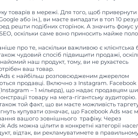
уку товарів в мережі. Для того, щоб привернути
oogle або ін.), ви маєте випадати в топ 10 резу
ред решти подібних сторінок. А значить фокус у
е SEO, оскільки саме воно приносить майже пол
ніше про те, наскільки важливою є клієнтська 
також чудовий спосіб підвищити продажі, оскіл
знайомий наш продукт, тому, ви не рухаєтесь
отрібен ваш товар.
 Ads є найбільш розповсюдженим джерелом
ються продавці. Включно з Instagram. Facebook 
 (Instagram – 1 мільярд), що надає продавцям ш
нстрації товару на мега-гігантську аудиторію.
 також той факт, що ви маєте можливість таргет
прагнуть купувати означає, що Facebook Ads має
ання вашого зовнішнього трафіку. Через
 Ads можна цілити в конкретні категорії насе
укт, відтак, ви рекламуватимете в правильном