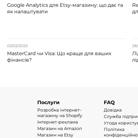
Google Analytics для Etsy-магазину: що дає та
Re
як налаштувати
дл
03/02/2025
28/
MasterCard чи Visa: Що краще для ваших
Лі
фінансів?
лі
Послуги
FAQ
Розробка інтернет-
Довідка
магазину на Shopify
Служба підтр
Інтернет-реклама
Угода користу
Магазин на Amazon
Політика
Магазин на Etsy
конфіденційно