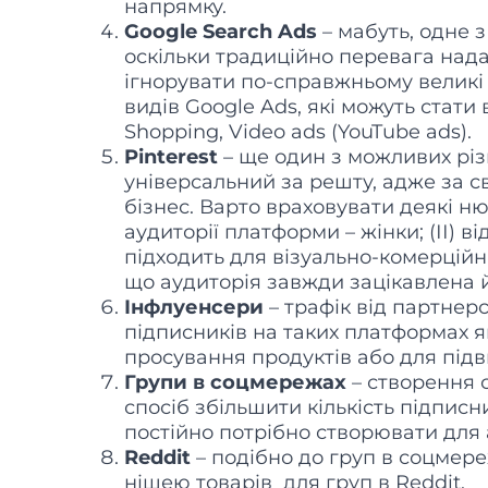
напрямку.
Google Search Ads
– мабуть, одне 
оскільки традиційно перевага нада
ігнорувати по-справжньому великі
видів Google Ads, які можуть стати в
Shopping, Video ads (YouTube ads).
Pinterest
– ще один з можливих різ
універсальний за решту, адже за с
бізнес. Варто враховувати деякі ню
аудиторії платформи – жінки; (ІІ) ві
підходить для візуально-комерційни
що аудиторія завжди зацікавлена й
Інфлуенсери
– трафік від партнер
підписників на таких платформах як
просування продуктів або для підв
Групи в соцмережах
– створення 
спосіб збільшити кількість підписн
постійно потрібно створювати для 
Reddit
– подібно до груп в соцмер
нішею товарів для груп в Reddit.