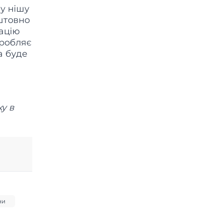
шу нішу
оштовно
сацію
аробляє
а буде
у в
ни