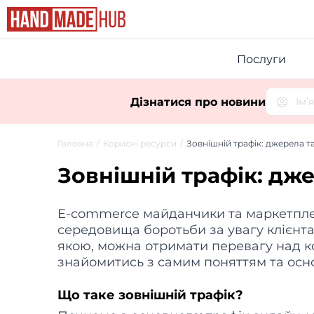
Послуги
Дізнатися про новини
Головна
Корисні ресурси
Зовнішній трафік: джерела т
Зовнішній трафік: дж
E-сommerce майданчики та маркетпле
середовища боротьби за увагу клієнта
якою, можна отримати перевагу над кон
знайомитись з самим поняттям та ос
Що таке зовнішній трафік?