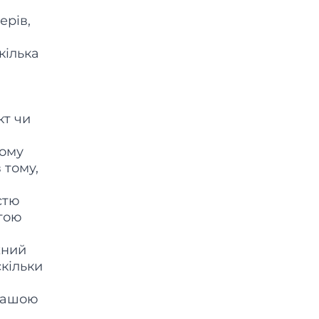
ерів,
кілька
кт чи
тому
 тому,
стю
етою
жний
скільки
 вашою