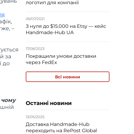
дувань
логотип для компанії
ля
06/07/2021
афік,
З нуля до $15.000 на Etsy — кейс
же, –
Handmade-Hub UA
тується
17/08/2023
й за
Покращили умови доставки
через FedEx
і до
.
Всі новини
,
чому
Останні новини
ішній
13/05/2025
Доставка Handmade-Hub
переходить на RePost Global