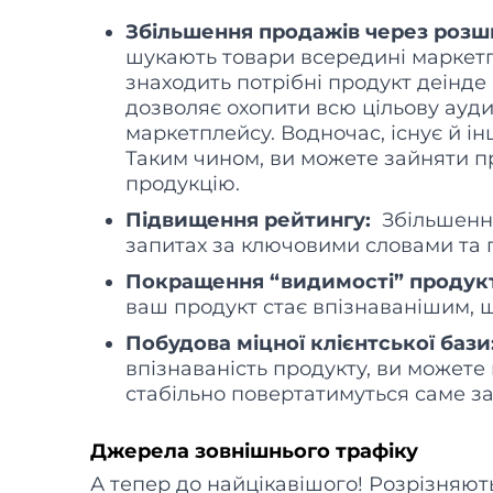
Збільшення продажів через розш
шукають товари всередині маркетп
знаходить потрібні продукт деінде
дозволяє охопити всю цільову ауди
маркетплейсу. Водночас, існує й ін
Таким чином, ви можете зайняти п
продукцію.
Підвищення рейтингу:
Збільшення
запитах за ключовими словами та 
Покращення “видимості” продукт
ваш продукт стає впізнаванішим, 
Побудова міцної клієнтської бази
впізнаваність продукту, ви можете 
стабільно повертатимуться саме з
Джерела зовнішнього трафіку
А тепер до найцікавішого! Розрізняют